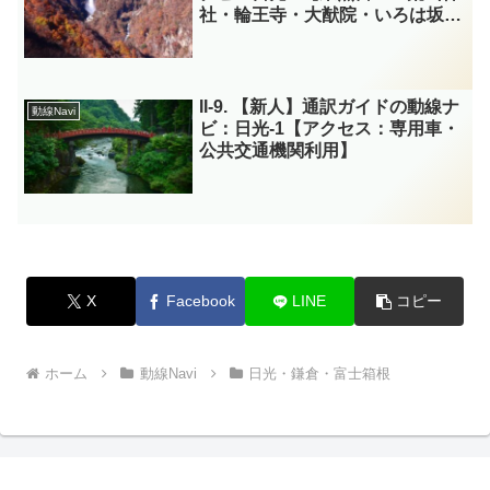
社・輪王寺・大猷院・いろは坂・
中禅寺湖・華厳の滝】
II-9. 【新人】通訳ガイドの動線ナ
動線Navi
ビ：日光-1【アクセス：専用車・
公共交通機関利用】
X
Facebook
LINE
コピー
ホーム
動線Navi
日光・鎌倉・富士箱根