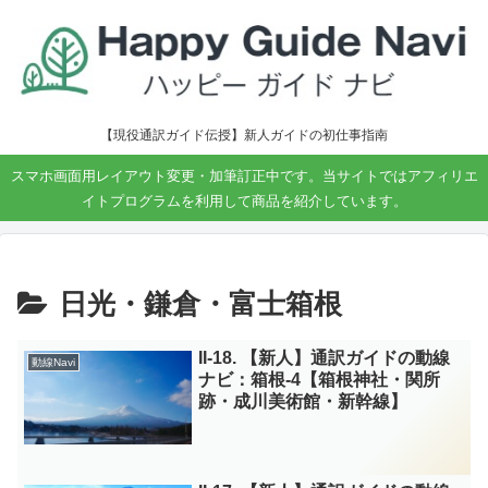
【現役通訳ガイド伝授】新人ガイドの初仕事指南
スマホ画面用レイアウト変更・加筆訂正中です。当サイトではアフィリエ
イトプログラムを利用して商品を紹介しています。
日光・鎌倉・富士箱根
II-18. 【新人】通訳ガイドの動線
動線Navi
ナビ：箱根-4【箱根神社・関所
跡・成川美術館・新幹線】