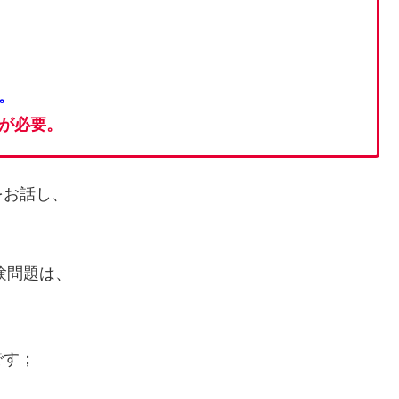
。
が必要。
をお話し、
験問題は、
です；