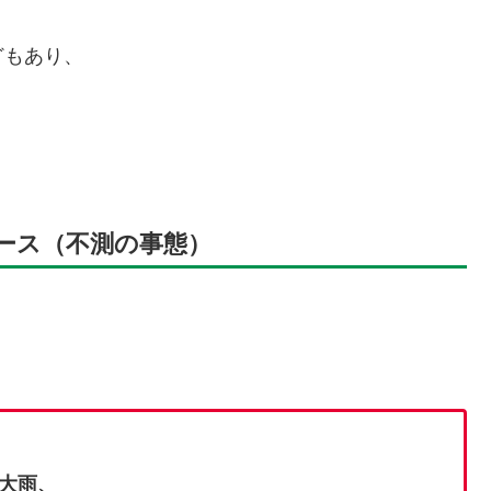
どもあり、
。
ケース（不測の事態）
。
大雨、