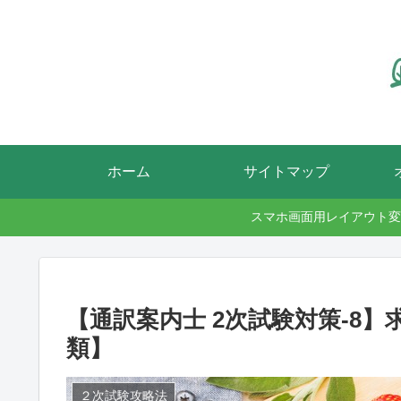
ホーム
サイトマップ
スマホ画面用レイアウト変
【通訳案内士 2次試験対策-8
類】
２次試験攻略法